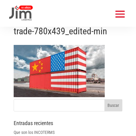
160603130407-china-us-
trade-780x439_edited-min
Entradas recientes
Que son los INCOTERMS